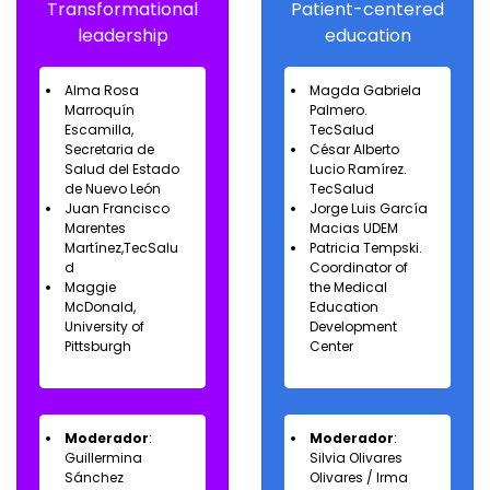
Transformational
Patient-centered
leadership
education
Alma Rosa
Magda Gabriela
Marroquín
Palmero.
Escamilla,
TecSalud
Secretaria de
César Alberto
Salud del Estado
Lucio Ramírez.
de Nuevo León
TecSalud
Juan Francisco
Jorge Luis García
Marentes
Macias UDEM
Martínez,TecSalu
Patricia Tempski.
d
Coordinator of
Maggie
the Medical
McDonald,
Education
University of
Development
Pittsburgh
Center
Moderador
:
Moderador
:
Guillermina
Silvia Olivares
Sánchez
Olivares / Irma