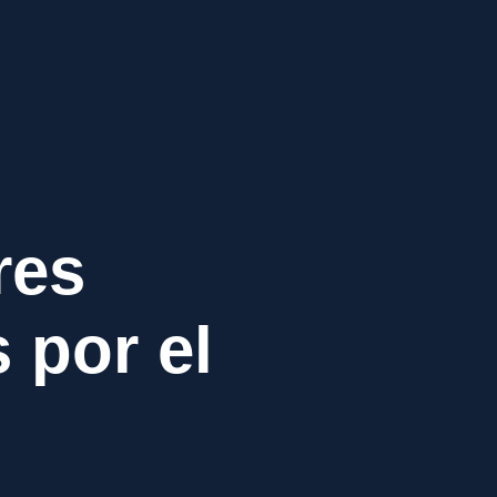
res
 por el