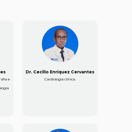
les
Dr. Cecilio Enríquez Cervantes
afía e
Cardiología clínica.
logía