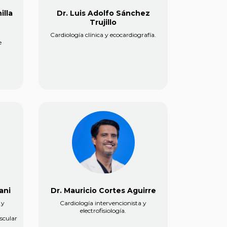
illa
Dr. Luis Adolfo Sánchez
Trujillo
.
Cardiología clínica y ecocardiografía.
e
ani
Dr. Mauricio Cortes Aguirre
 y
Cardiología intervencionista y
electrofisiología.
scular