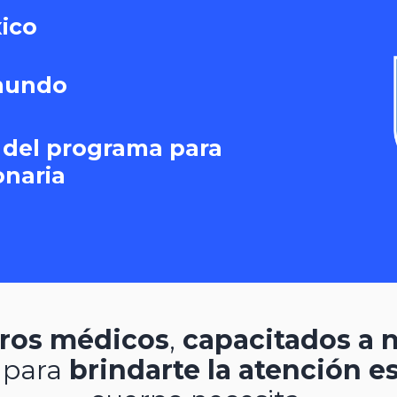
xico
 mundo
o del programa para
onaria
ros médicos
,
capacitados a n
 para
brindarte la atención e