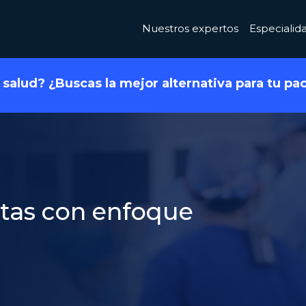
(current)
Nuestros expertos
Especiali
a salud? ¿Buscas la mejor alternativa para tu pa
stas con enfoque