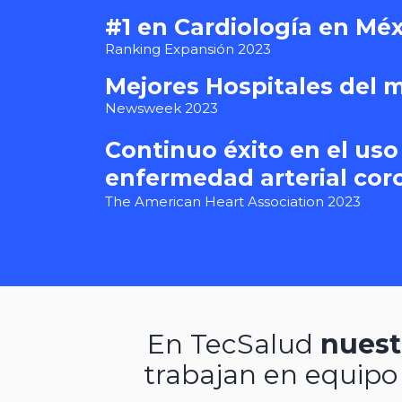
#1 en Cardiología en Mé
Ranking Expansión 2023
Mejores Hospitales del
Newsweek 2023
Continuo éxito en el us
enfermedad arterial cor
The American Heart Association 2023
En TecSalud
nuest
trabajan en equipo