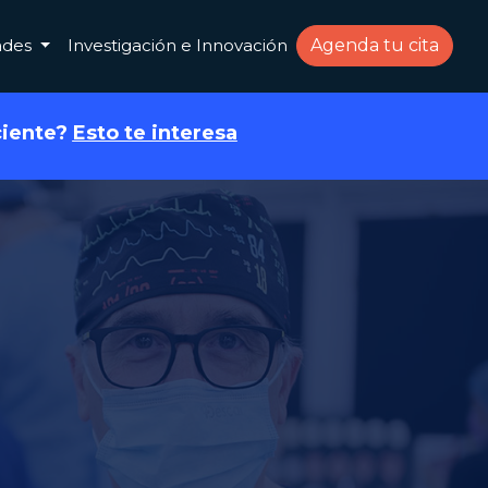
dades
Investigación e Innovación
Agenda tu cita
ciente?
Esto te interesa